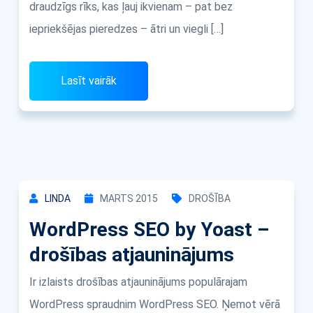
draudzīgs rīks, kas ļauj ikvienam – pat bez
iepriekšējas pieredzes – ātri un viegli […]
Lasīt vairāk
LINDA
MARTS 2015
DROŠĪBA
WordPress SEO by Yoast –
drošības atjauninājums
Ir izlaists drošības atjauninājums populārajam
WordPress spraudnim WordPress SEO. Ņemot vērā