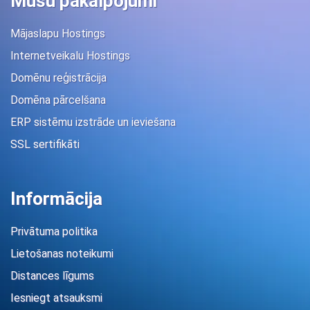
Mūsu pakalpojumi
Mājaslapu Hostings
Internetveikalu Hostings
Domēnu reģistrācija
Domēna pārcelšana
ERP sistēmu izstrāde un ieviešana
SSL sertifikāti
Informācija
Privātuma politika
Lietošanas noteikumi
Distances līgums
Iesniegt atsauksmi