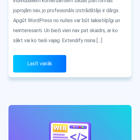
individuāliem komersantiem šādas platformas
joprojām nav, jo profesionāls izstrādātājs ir dārgs.
Apgūt WordPress no nulles var būt laikietilpīgi un
neinteresanti. Un bieži vien nav pat skaidrs, ar ko
sākt vai ko tieši vajag. Extendify risina […]
Lasīt vairāk