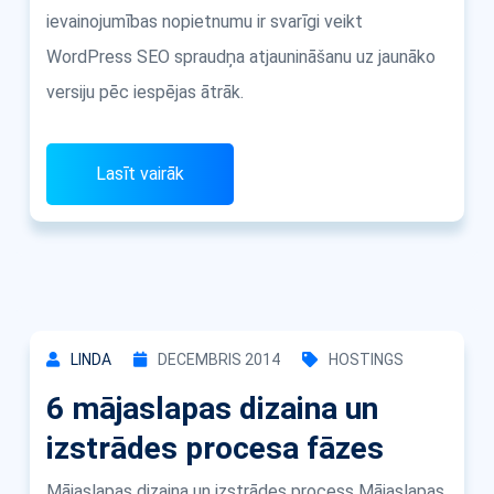
ievainojumības nopietnumu ir svarīgi veikt
WordPress SEO spraudņa atjaunināšanu uz jaunāko
versiju pēc iespējas ātrāk.
Lasīt vairāk
LINDA
DECEMBRIS 2014
HOSTINGS
6 mājaslapas dizaina un
izstrādes procesa fāzes
Mājaslapas dizaina un izstrādes process Mājaslapas