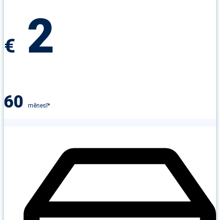
2
€
60
mēnesī*