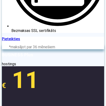
Bezmaksas SSL sertifikāts
Pieteikties
*maksājot par 36 mēnešiem
BUSINESS Plus
hostings
11
€