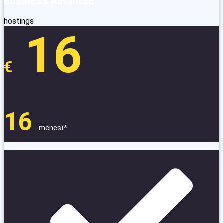
BUSINESS Advanced
hostings
16
€
16
mēnesī*