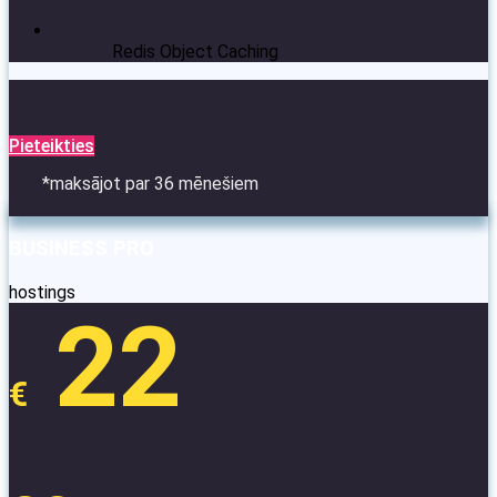
Redis Object Caching
Pieteikties
*maksājot par 36 mēnešiem
BUSINESS PRO
hostings
22
€