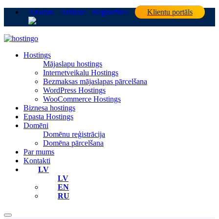
Atbalsts
Affiliate
Reģistrēties
Klientu portāls
Hostings
Mājaslapu hostings
Internetveikalu Hostings
Bezmaksas mājaslapas pārcelšana
WordPress Hostings
WooCommerce Hostings
Biznesa hostings
Epasta Hostings
Domēni
Domēnu reģistrācija
Domēna pārcelšana
Par mums
Kontakti
LV
LV
EN
RU