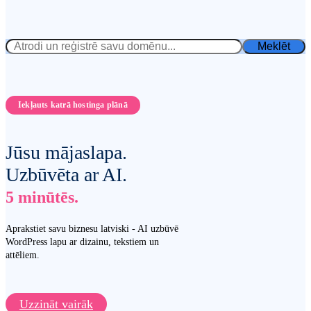
Meklēt
Iekļauts katrā hostinga plānā
Jūsu mājaslapa.
Uzbūvēta ar AI.
5 minūtēs.
Aprakstiet savu biznesu latviski - AI uzbūvē
WordPress lapu ar dizainu, tekstiem un
attēliem.
Uzzināt vairāk