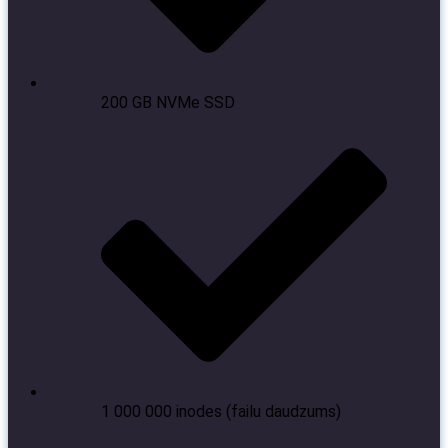
200 GB NVMe SSD
1 000 000 inodes (failu daudzums)