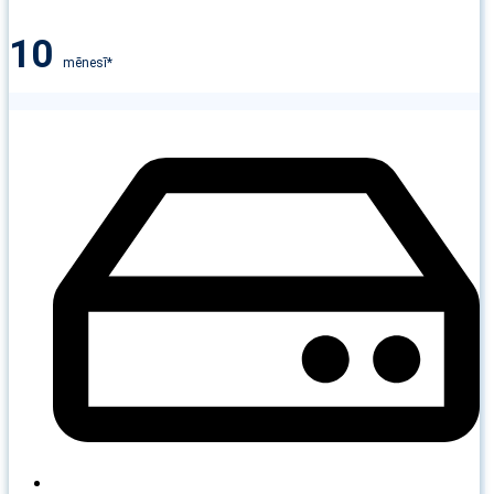
10
mēnesī*