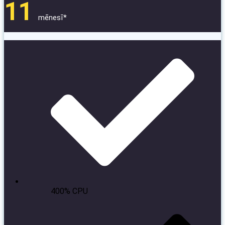
11
mēnesī*
400% CPU