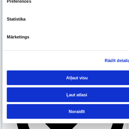
Preferences
Statistika
Mārketings
LiteSpeed webserveris
Rādīt detali
Atļaut visu
Ļaut atlasi
Noraidīt