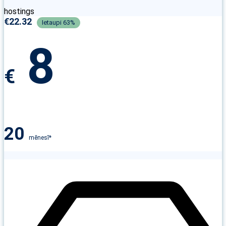
hostings
€
22.32
8
€
20
mēnesī*