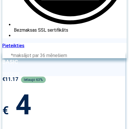
Bezmaksas SSL sertifikāts
Pieteikties
*maksājot par 36 mēnešiem
BASIC
hostings
€
11.17
4
€