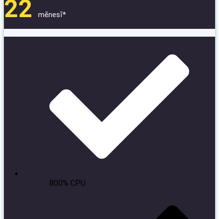
22
mēnesī*
800% CPU