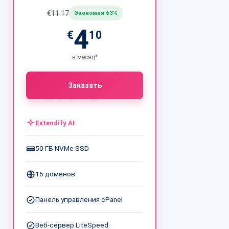
€11.17
Экономия 63%
4
€
10
в месяц*
Заказать
Extendify AI
50 ГБ NVMe SSD
15 доменов
Панель управления cPanel
Веб-сервер LiteSpeed