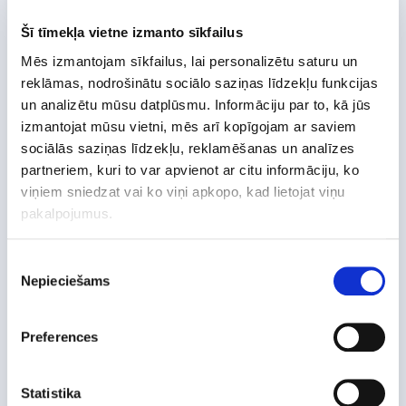
Šī tīmekļa vietne izmanto sīkfailus
Mēs izmantojam sīkfailus, lai personalizētu saturu un
Бизнес-хостинг
reklāmas, nodrošinātu sociālo saziņas līdzekļu funkcijas
un analizētu mūsu datplūsmu. Informāciju par to, kā jūs
izmantojat mūsu vietni, mēs arī kopīgojam ar saviem
sociālās saziņas līdzekļu, reklamēšanas un analīzes
Нам доверяют
partneriem, kuri to var apvienot ar citu informāciju, ko
viņiem sniedzat vai ko viņi apkopo, kad lietojat viņu
pakalpojumus.
Piekrišanas
Nepieciešams
izvēle
Безопасный и
Preferences
экономичный хостинг
Statistika