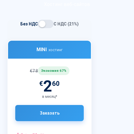
Хостинг веб-сайтов
Без НДС
С НДС (21%)
MINI
хостинг
€7.8
Экономия 67%
2
€
60
в месяц*
Заказать