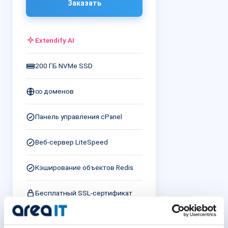
Заказать
Extendify AI
200 ГБ NVMe SSD
∞ доменов
Панель управления cPanel
Веб-сервер LiteSpeed
Кэширование объектов Redis
Бесплатный SSL-сертификат
*при оплате за 36 месяцев, цена без НДС