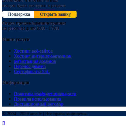
Возможно, что ответ на ваш
вопрос будет доступен в разделе
Поддержка
Открыть заявку
Отдел продаж/администрация:
по рабочим дням 9:00 - 17:00
Наши услуги
Хостинг веб-сайтов
Хостинг интернет-магазинов
регистрация доменов
Перенос домена
Сертификаты SSL
Информация
Политика конфиденциальности
Правила использования
Дистанционный договор
© 2004 - 2026 area.lv | Все права защищены.