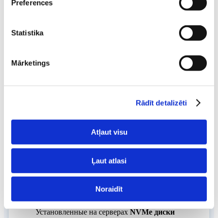
Preferences
Statistika
Резервные копии
Mārketings
Для всех хостинг-аккаунтов автоматически
создаются резервные копии каждые
24 часа.
Возможность использовать их в любое время.
Rādīt detalizēti
Atļaut visu
Ļaut atlasi
Noraidīt
NVMe диски
Установленные на серверах
NVMe диски