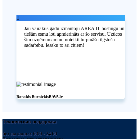
Jau vairākus gadu izmantoju AREA IT hostingu un
tiešām esmu ļoti apmierināts ar šo servisu. Uzticos
šim uzņēmumam un noteikti turpināšu ilgstošu
sadarbību. Iesaku to arī citiem!
Ronalds Burnickis
BAVA.lv
Техническая поддержка
без выходных 0:00 - 24:00