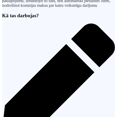
pakalpojumu, izmantojot šo saiti, tiek automātiski piesaistīts Jums,
nodrošinot komisijas maksu par katru veiksmīgu darījumu
Kā tas darbojas?