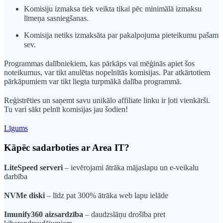
Komisiju izmaksa tiek veikta tikai pēc minimālā izmaksu
līmeņa sasniegšanas.
Komisija netiks izmaksāta par pakalpojuma pieteikumu pašam
sev.
Programmas dalībniekiem, kas pārkāps vai mēģinās apiet šos
noteikumus, var tikt anulētas nopelnītās komisijas. Par atkārtotiem
pārkāpumiem var tikt liegta turpmākā dalība programmā.
Reģistrēties un saņemt savu unikālo affiliate linku ir ļoti vienkārši.
Tu vari sākt pelnīt komisijas jau šodien!
Līgums
Kāpēc sadarboties ar Area IT?
LiteSpeed serveri
– ievērojami ātrāka mājaslapu un e-veikalu
darbība
NVMe diski
– līdz pat 300% ātrāka web lapu ielāde
Imunify360 aizsardzība
– daudzslāņu drošība pret