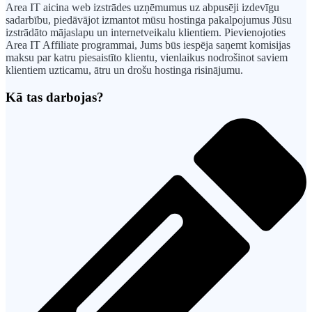
Area IT aicina web izstrādes uzņēmumus uz abpusēji izdevīgu
sadarbību, piedāvājot izmantot mūsu hostinga pakalpojumus Jūsu
izstrādāto mājaslapu un internetveikalu klientiem. Pievienojoties
Area IT Affiliate programmai, Jums būs iespēja saņemt komisijas
maksu par katru piesaistīto klientu, vienlaikus nodrošinot saviem
klientiem uzticamu, ātru un drošu hostinga risinājumu.
Kā tas darbojas?