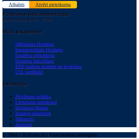
Atbalsts
Atvērt pieteikumu
Pārdošanas daļa/administrācija:
darba dienās 9:00 - 17:00
Mūsu pakalpojumi
Mājaslapu Hostings
Internetveikalu Hostings
Domēnu reģistrācija
Domēna pārcelšana
ERP sistēmu izstrāde un ieviešana
SSL sertifikāti
Informācija
Privātuma politika
Lietošanas noteikumi
Distances līgums
Iesniegt atsauksmi
Vakances
Jaunumi
© 2004 - 2026 area.lv | Visas tiesības aizsargātas.