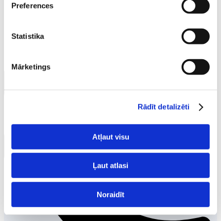
Preferences
Statistika
Mārketings
Rādīt detalizēti
Atļaut visu
Ļaut atlasi
Noraidīt