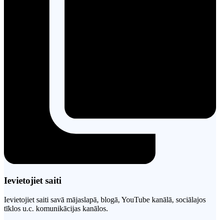
Ievietojiet saiti
Ievietojiet saiti savā mājaslapā, blogā, YouTube kanālā, sociālajos
tīklos u.c. komunikācijas kanālos.