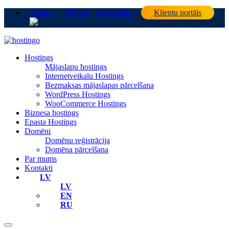
Atbalsts
Affiliate
Reģistrēties
Klientu portāls
Hostings
Mājaslapu hostings
Internetveikalu Hostings
Bezmaksas mājaslapas pārcelšana
WordPress Hostings
WooCommerce Hostings
Biznesa hostings
Epasta Hostings
Domēni
Domēnu reģistrācija
Domēna pārcelšana
Par mums
Kontakti
LV
LV
EN
RU