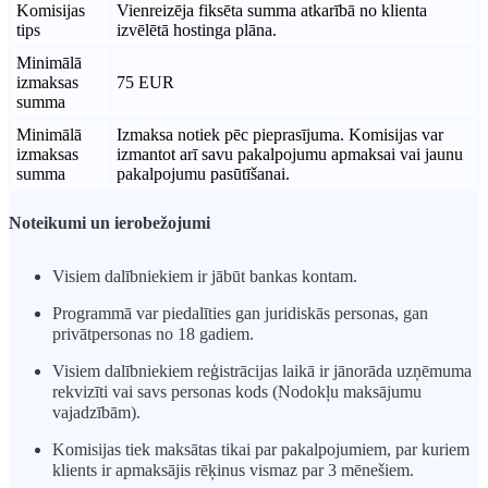
Komisijas
Vienreizēja fiksēta summa atkarībā no klienta
tips
izvēlētā hostinga plāna.
Minimālā
izmaksas
75 EUR
summa​
Minimālā
Izmaksa notiek pēc pieprasījuma. Komisijas var
izmaksas
izmantot arī savu pakalpojumu apmaksai vai jaunu
summa​
pakalpojumu pasūtīšanai.
Noteikumi un ierobežojumi
Visiem dalībniekiem ir jābūt bankas kontam.
Programmā var piedalīties gan juridiskās personas, gan
privātpersonas no 18 gadiem.
Visiem dalībniekiem reģistrācijas laikā ir jānorāda uzņēmuma
rekvizīti vai savs personas kods (Nodokļu maksājumu
vajadzībām).
Komisijas tiek maksātas tikai par pakalpojumiem, par kuriem
klients ir apmaksājis rēķinus vismaz par 3 mēnešiem.