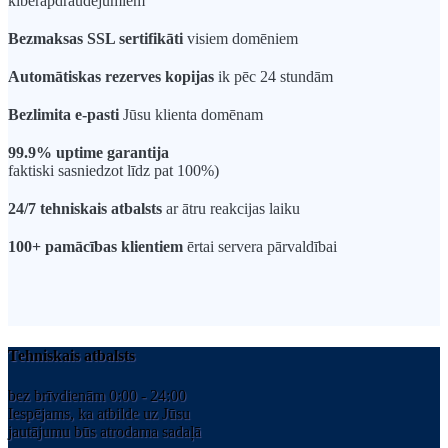
kiberapdraudējumiem
Bezmaksas SSL sertifikāti
visiem domēniem
Automātiskas rezerves kopijas
ik pēc 24 stundām
Bezlimita e-pasti
Jūsu klienta domēnam
99.9% uptime garantija
faktiski sasniedzot līdz pat 100%)
24/7 tehniskais atbalsts
ar ātru reakcijas laiku
100+ pamācības klientiem
ērtai servera pārvaldībai
Tehniskais atbalsts
bez brīvdienām 0:00 - 24:00
Iespējams, ka atbilde uz Jūsu
jautājumu būs atrodama sadaļā