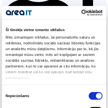
Šī tīmekļa vietne izmanto sīkfailus
Mēs izmantojam sīkfailus, lai personalizētu saturu un
reklāmas, nodrošinātu sociālo saziņas līdzekļu funkcijas
Iesakiet Area IT
un analizētu mūsu datplūsmu. Informāciju par to, kā jūs
Piedāvājies saviem klientiem izmantot Area IT hostinga
izmantojat mūsu vietni, mēs arī kopīgojam ar saviem
pakalpojumus.
sociālās saziņas līdzekļu, reklamēšanas un analīzes
partneriem, kuri to var apvienot ar citu informāciju, ko
Informējiet mūs
viņiem sniedzat vai ko viņi apkopo, kad lietojat viņu
Informējiet mūs par klientu, kuram esat ieteikuši izmantot Area IT.
pakalpojumus.
Piekrišanas
Nepieciešams
izvēle