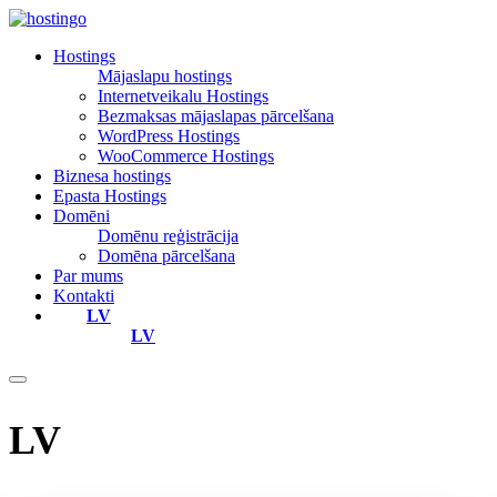
Hostings
Mājaslapu hostings
Internetveikalu Hostings
Bezmaksas mājaslapas pārcelšana
WordPress Hostings
WooCommerce Hostings
Biznesa hostings
Epasta Hostings
Domēni
Domēnu reģistrācija
Domēna pārcelšana
Par mums
Kontakti
LV
LV
LV