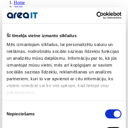
Home
2026
marts
Šī tīmekļa vietne izmanto sīkfailus
Mēs izmantojam sīkfailus, lai personalizētu saturu un
reklāmas, nodrošinātu sociālo saziņas līdzekļu funkcijas
linda
un analizētu mūsu datplūsmu. Informāciju par to, kā jūs
marts 2026
izmantojat mūsu vietni, mēs arī kopīgojam ar saviem
Jaunumi
sociālās saziņas līdzekļu, reklamēšanas un analīzes
partneriem, kuri to var apvienot ar citu informāciju, ko
Kāpēc mana mājaslapa ir lēna?
viņiem sniedzat vai ko viņi apkopo, kad lietojat viņu
Uzzini, kāpēc tava mājaslapa ir lēna un kā to uzlabot. Praktiski
pakalpojumus.
padomi par hostingu, attēlu optimizāciju, kešatmiņu un SEO.
Lasīt vairāk
Piekrišanas
Nepieciešams
izvēle