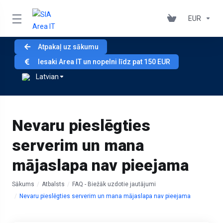
EUR
Atpakaļ uz sākumu
Iesaki Area IT un nopelni līdz pat 150 EUR
Latvian
Nevaru pieslēgties
serverim un mana
mājaslapa nav pieejama
Sākums
Atbalsts
FAQ - Biežāk uzdotie jautājumi
Nevaru pieslēgties serverim un mana mājaslapa nav pieejama