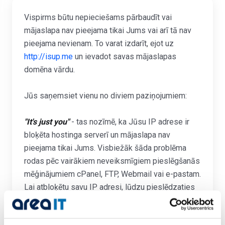
Vispirms būtu nepieciešams pārbaudīt vai
mājaslapa nav pieejama tikai Jums vai arī tā nav
pieejama nevienam. To varat izdarīt, ejot uz
http://isup.me
un ievadot savas mājaslapas
domēna vārdu.
Jūs saņemsiet vienu no diviem paziņojumiem:
"It's just you"
- tas nozīmē, ka Jūsu IP adrese ir
bloķēta hostinga serverī un mājaslapa nav
pieejama tikai Jums. Visbiežāk šāda problēma
rodas pēc vairākiem neveiksmīgiem pieslēgšanās
mēģinājumiem cPanel, FTP, Webmail vai e-pastam.
Lai atbloķētu savu IP adresi, lūdzu pieslēdzaties
Klientu sistēmai
un IP adrese tiks automātiski
atbloķēta.