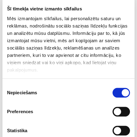
"It's not just you!
" - tas nozīmē, ka Jūsu mājaslapa
Šī tīmekļa vietne izmanto sīkfailus
nav pieejama nevienam. Šādā situācijā:
Mēs izmantojam sīkfailus, lai personalizētu saturu un
1) Lūdzu, pārbaudiet vai nepastāv kādas aktuālas
reklāmas, nodrošinātu sociālo saziņas līdzekļu funkcijas
tīkla/serveru problēmas šeit:
un analizētu mūsu datplūsmu. Informāciju par to, kā jūs
https://area.lv/clients/networkissues.php
izmantojat mūsu vietni, mēs arī kopīgojam ar saviem
sociālās saziņas līdzekļu, reklamēšanas un analīzes
2) Ja šajā lapā nav nekādu aktuālu paziņojumu,
partneriem, kuri to var apvienot ar citu informāciju, ko
lūdzu atveriet jaunu atbalsta pieteikumu klientu
viņiem sniedzat vai ko viņi apkopo, kad lietojat viņu
sistēmā vai arī rakstiet uz
support@area.lv,
pakalpojumus.
norādot kādas bija pēdējās veiktās darbības
pirms problēmas rašanās.
Piekrišanas
Nepieciešams
izvēle
Vai šī atbilde Jums noderēja?
Preferences
45 lietotājiem noderēja šī atbilde (128 Balsis)
Statistika
Jā
Nē