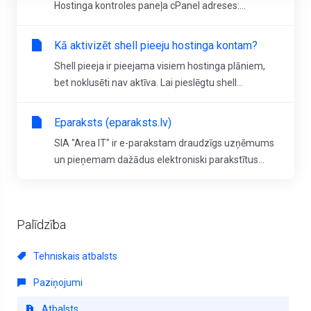
Hostinga kontroles paneļa cPanel adreses:...
Kā aktivizēt shell pieeju hostinga kontam?
Shell pieeja ir pieejama visiem hostinga plāniem,
bet noklusēti nav aktīva. Lai pieslēgtu shell...
Eparaksts (eparaksts.lv)
SIA "Area IT" ir e-parakstam draudzīgs uzņēmums
un pieņemam dažādus elektroniski parakstītus...
Palīdzība
Tehniskais atbalsts
Paziņojumi
Atbalsts